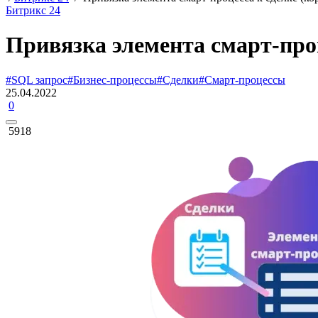
Битрикс 24
Привязка элемента смарт-проц
#SQL запрос
#Бизнес-процессы
#Сделки
#Смарт-процессы
25.04.2022
0
5918