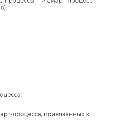
с-процессы —> Смарт-процесс
в).
оцесса;
март-процесса, привязанных к