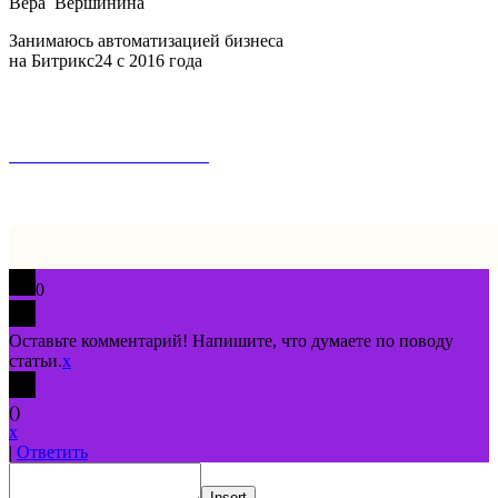
Вера Вершинина
Занимаюсь автоматизацией бизнеса
на Битрикс24 с 2016 года
Copyright 2026
Все права защищены
Пользовательское соглашение
Политика обработки персональных данных
Политика обработки
файлов cookie
0
Оставьте комментарий! Напишите, что думаете по поводу
статьи.
x
(
)
x
|
Ответить
Insert